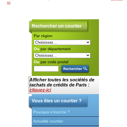
ici
Rechercher un courtier
Par région
C
ra
S'
au
Ou
par département
Ce
po
Po
Ou
par code postal
en
Co
cr
Ce
Afficher toutes les sociétés de
le
S'
rachats de crédits de Paris :
re
cliquez-ici
Co
co
fo
Vous êtes un courtier ?
Pourquoi s'inscrire ?
Actualité courtier