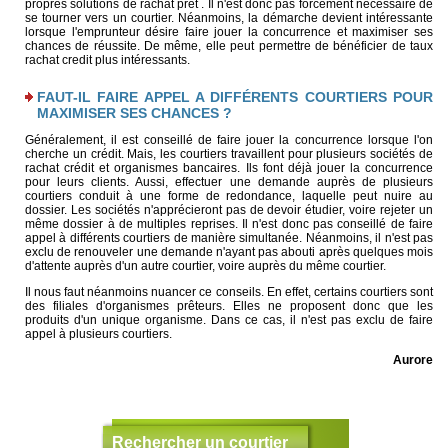
propres solutions de rachat pret . Il n'est donc pas forcément nécessaire de
se tourner vers un courtier. Néanmoins, la démarche devient intéressante
lorsque l'emprunteur désire faire jouer la concurrence et maximiser ses
chances de réussite. De même, elle peut permettre de bénéficier de taux
rachat credit plus intéressants.
FAUT-IL FAIRE APPEL A DIFFÉRENTS COURTIERS POUR
MAXIMISER SES CHANCES ?
Généralement, il est conseillé de faire jouer la concurrence lorsque l'on
cherche un crédit. Mais, les courtiers travaillent pour plusieurs sociétés de
rachat crédit et organismes bancaires. Ils font déjà jouer la concurrence
pour leurs clients. Aussi, effectuer une demande auprès de plusieurs
courtiers conduit à une forme de redondance, laquelle peut nuire au
dossier. Les sociétés n'apprécieront pas de devoir étudier, voire rejeter un
même dossier à de multiples reprises. Il n'est donc pas conseillé de faire
appel à différents courtiers de manière simultanée. Néanmoins, il n'est pas
exclu de renouveler une demande n'ayant pas abouti après quelques mois
d'attente auprès d'un autre courtier, voire auprès du même courtier.
Il nous faut néanmoins nuancer ce conseils. En effet, certains courtiers sont
des filiales d'organismes prêteurs. Elles ne proposent donc que les
produits d'un unique organisme. Dans ce cas, il n'est pas exclu de faire
appel à plusieurs courtiers.
Aurore
Rechercher un courtier