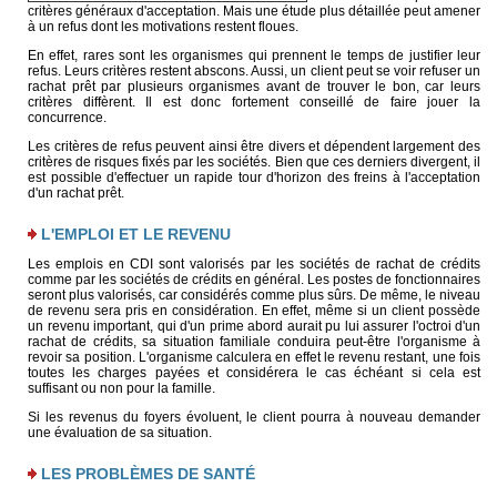
critères généraux d'acceptation. Mais une étude plus détaillée peut amener
à un refus dont les motivations restent floues.
En effet, rares sont les organismes qui prennent le temps de justifier leur
refus. Leurs critères restent abscons. Aussi, un client peut se voir refuser un
rachat prêt par plusieurs organismes avant de trouver le bon, car leurs
critères diffèrent. Il est donc fortement conseillé de faire jouer la
concurrence.
Les critères de refus peuvent ainsi être divers et dépendent largement des
critères de risques fixés par les sociétés. Bien que ces derniers divergent, il
est possible d'effectuer un rapide tour d'horizon des freins à l'acceptation
d'un rachat prêt.
L'EMPLOI ET LE REVENU
Les emplois en CDI sont valorisés par les sociétés de rachat de crédits
comme par les sociétés de crédits en général. Les postes de fonctionnaires
seront plus valorisés, car considérés comme plus sûrs. De même, le niveau
de revenu sera pris en considération. En effet, même si un client possède
un revenu important, qui d'un prime abord aurait pu lui assurer l'octroi d'un
rachat de crédits, sa situation familiale conduira peut-être l'organisme à
revoir sa position. L'organisme calculera en effet le revenu restant, une fois
toutes les charges payées et considérera le cas échéant si cela est
suffisant ou non pour la famille.
Si les revenus du foyers évoluent, le client pourra à nouveau demander
une évaluation de sa situation.
LES PROBLÈMES DE SANTÉ