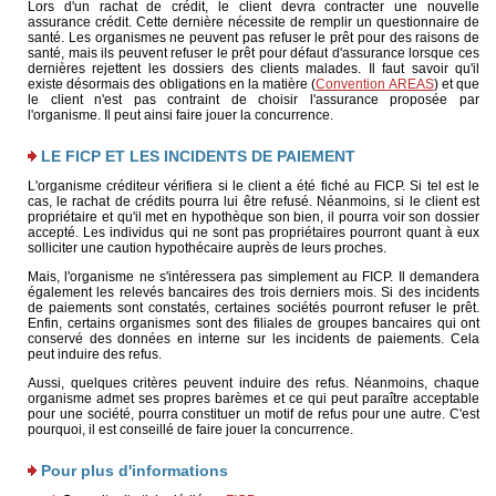
Lors d'un rachat de crédit, le client devra contracter une nouvelle
assurance crédit. Cette dernière nécessite de remplir un questionnaire de
santé. Les organismes ne peuvent pas refuser le prêt pour des raisons de
santé, mais ils peuvent refuser le prêt pour défaut d'assurance lorsque ces
dernières rejettent les dossiers des clients malades. Il faut savoir qu'il
existe désormais des obligations en la matière (
Convention AREAS
) et que
le client n'est pas contraint de choisir l'assurance proposée par
l'organisme. Il peut ainsi faire jouer la concurrence.
LE FICP ET LES INCIDENTS DE PAIEMENT
L'organisme créditeur vérifiera si le client a été fiché au FICP. Si tel est le
cas, le rachat de crédits pourra lui être refusé. Néanmoins, si le client est
propriétaire et qu'il met en hypothèque son bien, il pourra voir son dossier
accepté. Les individus qui ne sont pas propriétaires pourront quant à eux
solliciter une caution hypothécaire auprès de leurs proches.
Mais, l'organisme ne s'intéressera pas simplement au FICP. Il demandera
également les relevés bancaires des trois derniers mois. Si des incidents
de paiements sont constatés, certaines sociétés pourront refuser le prêt.
Enfin, certains organismes sont des filiales de groupes bancaires qui ont
conservé des données en interne sur les incidents de paiements. Cela
peut induire des refus.
Aussi, quelques critères peuvent induire des refus. Néanmoins, chaque
organisme admet ses propres barèmes et ce qui peut paraître acceptable
pour une société, pourra constituer un motif de refus pour une autre. C'est
pourquoi, il est conseillé de faire jouer la concurrence.
Pour plus d'informations