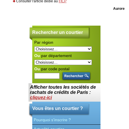
Consulter l'article dédié au
FICP
Aurore
Rechercher un courtier
Par région
C
ra
S'
au
Ou
par département
Ce
po
Po
Ou
par code postal
en
Co
cr
Ce
Afficher toutes les sociétés de
le
S'
rachats de crédits de Paris :
re
cliquez-ici
Co
co
fo
Vous êtes un courtier ?
Pourquoi s'inscrire ?