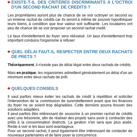
EXISTE-T-IL DES CRITÈRES DISCRIMINANTS A L'OCTROI
D'UN SECOND RACHAT DE CREDITS ?
Les propriétaires auront plus de chance de se voir octroyer un second ou
un énième rachat de crédits car ils seront à même de pouvoir hypothéquer
leurs biens, à condition que leur valeur soit suffisante. Les locataires ont
peu de chance de se voir proposer un second rachat credit.
Le taux d'endettement du foyer sera réévalué. Un taux d'endettement trop
important conduira l'organisme à refuser.
QUEL DÉLAI FAUT-IL RESPECTER ENTRE DEUX RACHATS
DE PRETS ?
Théoriquement
, il n'existe pas de délai légal entre deux rachats de crédits.
Mais
en pratique
, les organismes admettent généralement un délai d'un an
minimum entre deux rachats de prêt.
QUELQUES CONSEILS
Il vaut parfois mieux éviter les rachats de crédit à répétition et solliciter
l'intervention de la commission de surendettement avant que les finances
du foyer ne se soient trop dégradées. Cette dernière pourra trouver des
solutions adaptées.
Il peut parfois être intéressant de souscrire à un premier rachat de crédits
avec une trésorerie, afin de réaliser des projets sans avoir à contracter des
prêts à la consommation distincts. La gestion n'en sera que plus aisée.
Reste à voir si les taux sont avantageux.
Pour un second rachat, il peut également être intéressant de contacter de
nouveaux partenaires et de faire jouer la concurrence.