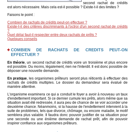
second rachat de crédits
est alors nécessaire. Mais cela est-il possible ? Existe-t-il des limites ?
Faisons le point :
Combien de rachats de crédits peut-on effectuer ?
Existe-t-il des critères discriminants à l'octroi d'un second rachat de crédits
?
Quel délai faut-il respecter entre deux rachats de prêts ?
Quelques conseils
COMBIEN DE RACHATS DE CREDITS PEUT-ON
EFFECTUER ?
En théorie
, un second rachat de crédits voire un troisième et plus encore
est possible. Du moins, légalement, rien ne l'interdit. Il est donc possible de
déposer une nouvelle demande.
En pratique
, les organismes prêteurs seront plus réticents à effectuer des
rachats de crédits multiples. Le dossier du demandeur sera évalué de
manière attentive.
L'organisme examinera ce qui a conduit le foyer a avoir à nouveau un taux
d'endettement important. Si ce dernier cumule les prêts, alors même que sa
situation avait été redressée, il aura peu de chance de se voir accorder une
deuxième chance. Néanmoins, si la hausse de l'endettement intervient à la
suite de problèmes, tels que divorce, chômage, ou encore maladie, le motif
semblera plus valable. Il faudra donc pouvoir justifier de sa situation pour
une seconde ou une énième demande de rachat prêt, afin de pouvoir
inspirer confiance aux organismes prêteurs.