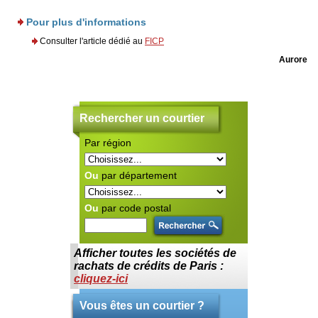
Pour plus d'informations
Consulter l'article dédié au
FICP
Aurore
Rechercher un courtier
Par région
C
ra
S'
au
Ou
par département
Ce
po
Po
Ou
par code postal
en
Co
cr
Ce
Afficher toutes les sociétés de
le
S'
rachats de crédits de Paris :
re
cliquez-ici
Co
co
fo
Vous êtes un courtier ?