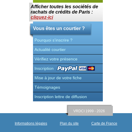
Le
Afficher toutes les sociétés de
du
Dé
rachats de crédits de Paris :
pa
cliquez-ici
L
Vous êtes un courtier ?
Pourquoi s'inscrire ?
Actualité courtier
Vérifiez votre présence
Inscription
Mise à jour de votre fiche
Témoignages
Inscription lettre de diffusion
VRDCI 1999 - 2026
Informations légales
Plan du site
Carte de France