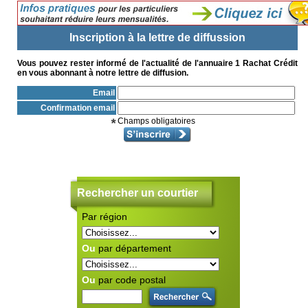
Inscription à la lettre de diffussion
Vous pouvez rester informé de l'actualité de l'annuaire 1 Rachat Crédit
en vous abonnant à notre lettre de diffusion.
Email
Confirmation email
Champs obligatoires
Rechercher un courtier
Par région
S'
ra
In
co
Ou
par département
V
im
La
Ou
par code postal
ha
F
re