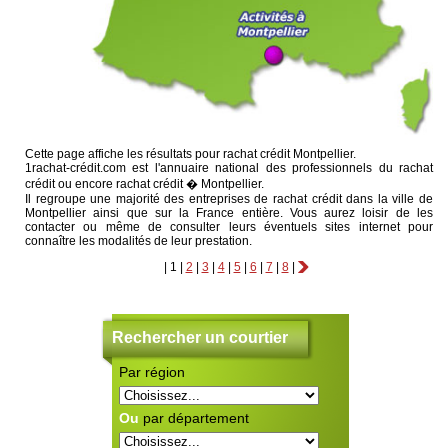
Cette page affiche les résultats pour rachat crédit Montpellier.
1rachat-crédit.com est l'annuaire national des professionnels du rachat
crédit ou encore rachat crédit � Montpellier.
Il regroupe une majorité des entreprises de rachat crédit dans la ville de
Montpellier ainsi que sur la France entière. Vous aurez loisir de les
contacter ou même de consulter leurs éventuels sites internet pour
connaître les modalités de leur prestation.
|
1
|
2
|
3
|
4
|
5
|
6
|
7
|
8
|
Rechercher un courtier
Par région
C
ra
S'
au
Ou
par département
Ce
po