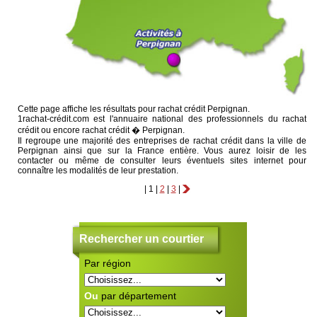
Cette page affiche les résultats pour rachat crédit Perpignan.
1rachat-crédit.com est l'annuaire national des professionnels du rachat
crédit ou encore rachat crédit � Perpignan.
Il regroupe une majorité des entreprises de rachat crédit dans la ville de
Perpignan ainsi que sur la France entière. Vous aurez loisir de les
contacter ou même de consulter leurs éventuels sites internet pour
connaître les modalités de leur prestation.
|
1
|
2
|
3
|
Rechercher un courtier
Par région
C
ra
S'
au
Ou
par département
Ce
po