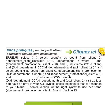
ERREUR select ( ( select count(*) as count from client C,
departement_client_classique DCC, departement D where ( and
(abonnement_promotionnel_client = 0) and (C.id_client=DCC.id_client)
and (D.id_departement=DCC.id_departement) and (actif_client=1) ) ) + (
select count(*) as count from client C, departement_client_promotionnel
DCP, departement D where ( and (abonnement_promotionnel_client = 1)
and (C.id_client=DCP.id_client) and
(D.id_departement=DCP.id_departement) and (actif_client=1) ) ) ) as total
You have an error in your SQL syntax; check the manual that corresponds
to your MariaDB server version for the right syntax to use near 'and
(abonnement_promotionnel_client = 0) and ...' at line 13