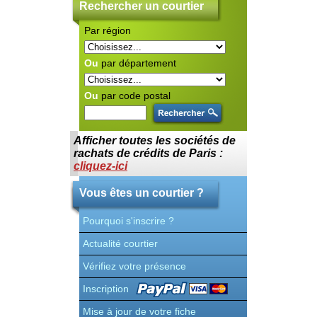
Rechercher un courtier
Par région
Ou
par département
Ou
par code postal
Afficher toutes les sociétés de
rachats de crédits de Paris :
cliquez-ici
Vous êtes un courtier ?
Pourquoi s'inscrire ?
Actualité courtier
Vérifiez votre présence
Inscription
Mise à jour de votre fiche